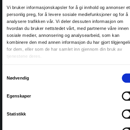
Vi bruker informasjonskapsler for å gi innhold og annonser et
personlig preg, for å levere sosiale mediefunksjoner og for å
analysere trafikken vår. Vi deler dessuten informasjon om
Brøyting
hvordan du bruker nettstedet vårt, med partnerne våre innen
sosiale medier, annonsering og analysearbeid, som kan
Vi brøyter vei for deg!
kombinere den med annen informasjon du har gjort tilgjengel
Driftskontrakt 2021-2027.
for dem, eller som de har samlet inn gjennom din bruk av
Fv51 Valdresflye- Maurvangen - Fagernes.
tjenestene deres.
Hytte, bolig- og sentrumsbrøyting på Beitostølen.
Samtykkevalg
Nødvendig
Egenskaper
Aktuelt
Meldinger:
Statistikk
Det er nå vintersesong og vi oppfordrer alle til å
sjekke vær og føre!