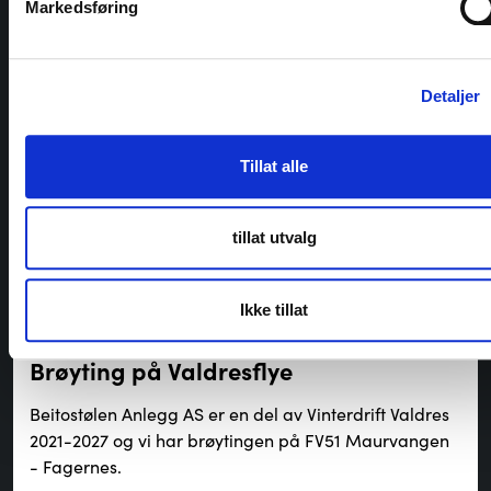
Markedsføring
God tur!
Detaljer
Utvalgte referanser
Tillat alle
Brøyting
tillat utvalg
Ikke tillat
Brøyting på Valdresflye
Beitostølen Anlegg AS er en del av Vinterdrift Valdres
2021-2027 og vi har brøytingen på FV51 Maurvangen
- Fagernes.