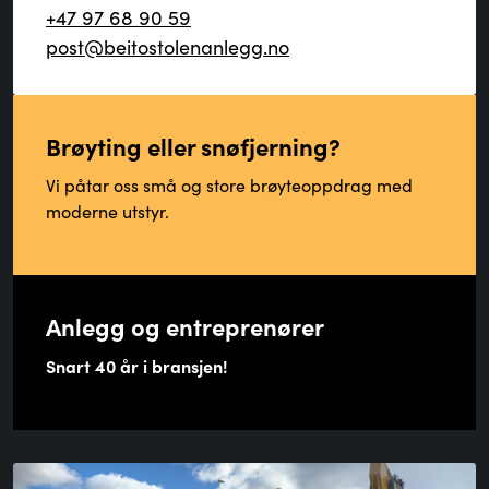
+47 97 68 90 59
post@beitostolenanlegg.no
Brøyting eller snøfjerning?
Vi påtar oss små og store brøyteoppdrag med
moderne utstyr.
Anlegg og entreprenører
Snart 40 år i bransjen!